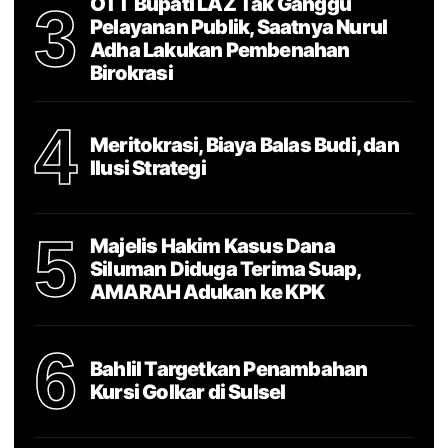
OTT Bupati LAZ Tak Ganggu
3
Pelayanan Publik, Saatnya Nurul
Adha Lakukan Pembenahan
Birokrasi
4
Meritokrasi, Biaya Balas Budi, dan
Ilusi Strategi
5
Majelis Hakim Kasus Dana
Siluman Diduga Terima Suap,
AMARAH Adukan ke KPK
6
Bahlil Targetkan Penambahan
Kursi Golkar di Sulsel