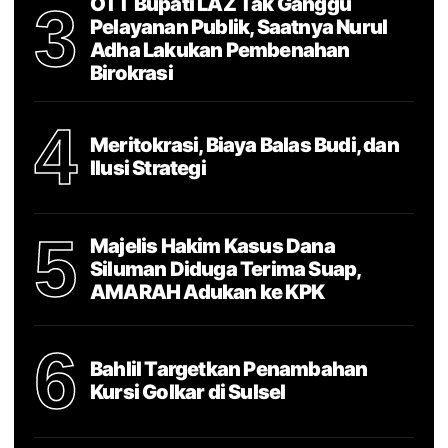
OTT Bupati LAZ Tak Ganggu
3
Pelayanan Publik, Saatnya Nurul
Adha Lakukan Pembenahan
Birokrasi
4
Meritokrasi, Biaya Balas Budi, dan
Ilusi Strategi
5
Majelis Hakim Kasus Dana
Siluman Diduga Terima Suap,
AMARAH Adukan ke KPK
6
Bahlil Targetkan Penambahan
Kursi Golkar di Sulsel