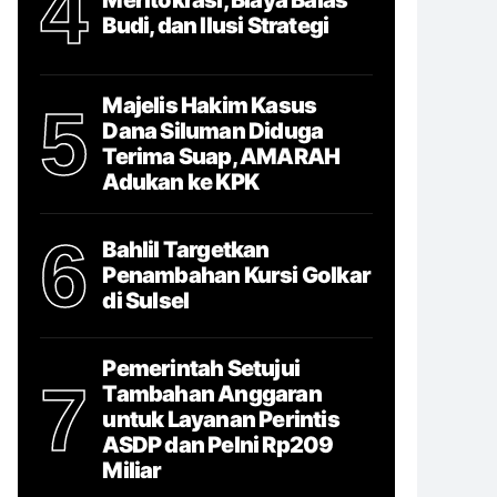
4
Budi, dan Ilusi Strategi
Majelis Hakim Kasus
5
Dana Siluman Diduga
Terima Suap, AMARAH
Adukan ke KPK
6
Bahlil Targetkan
Penambahan Kursi Golkar
di Sulsel
Pemerintah Setujui
7
Tambahan Anggaran
untuk Layanan Perintis
ASDP dan Pelni Rp209
Miliar