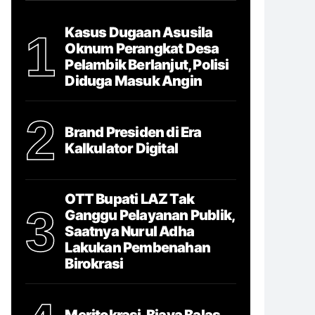
Kasus Dugaan Asusila
1
Oknum Perangkat Desa
Pelambik Berlanjut, Polisi
Diduga Masuk Angin
2
Brand Presiden di Era
Kalkulator Digital
OTT Bupati LAZ Tak
3
Ganggu Pelayanan Publik,
Saatnya Nurul Adha
Lakukan Pembenahan
Birokrasi
Meritokrasi, Biaya Balas