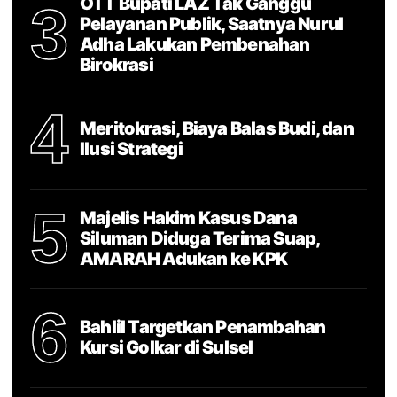
OTT Bupati LAZ Tak Ganggu
3
Pelayanan Publik, Saatnya Nurul
Adha Lakukan Pembenahan
Birokrasi
4
Meritokrasi, Biaya Balas Budi, dan
Ilusi Strategi
5
Majelis Hakim Kasus Dana
Siluman Diduga Terima Suap,
AMARAH Adukan ke KPK
6
Bahlil Targetkan Penambahan
Kursi Golkar di Sulsel