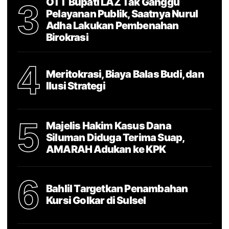
OTT Bupati LAZ Tak Ganggu
3
Pelayanan Publik, Saatnya Nurul
Adha Lakukan Pembenahan
Birokrasi
4
Meritokrasi, Biaya Balas Budi, dan
Ilusi Strategi
5
Majelis Hakim Kasus Dana
Siluman Diduga Terima Suap,
AMARAH Adukan ke KPK
6
Bahlil Targetkan Penambahan
Kursi Golkar di Sulsel