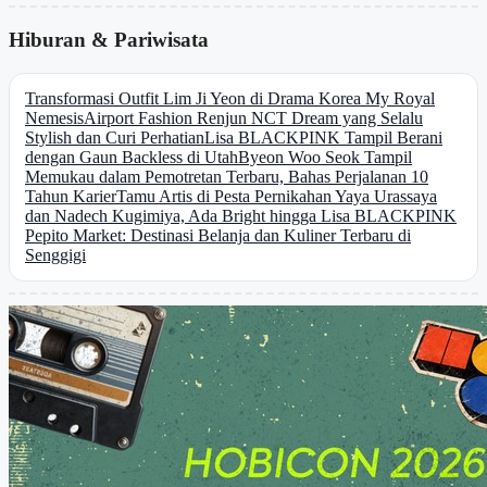
Hiburan & Pariwisata
Transformasi Outfit Lim Ji Yeon di Drama Korea My Royal
Nemesis
Airport Fashion Renjun NCT Dream yang Selalu
Stylish dan Curi Perhatian
Lisa BLACKPINK Tampil Berani
dengan Gaun Backless di Utah
Byeon Woo Seok Tampil
Memukau dalam Pemotretan Terbaru, Bahas Perjalanan 10
Tahun Karier
Tamu Artis di Pesta Pernikahan Yaya Urassaya
dan Nadech Kugimiya, Ada Bright hingga Lisa BLACKPINK
Pepito Market: Destinasi Belanja dan Kuliner Terbaru di
Senggigi