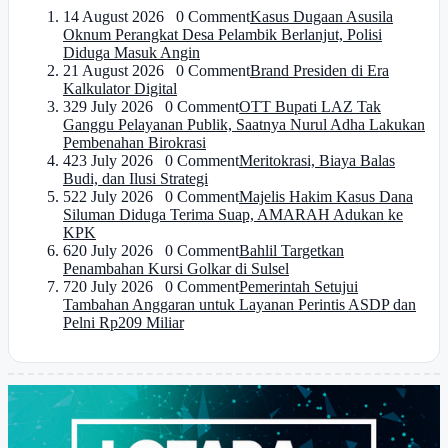
1
4 August 2026 0 Comment
Kasus Dugaan Asusila
Oknum Perangkat Desa Pelambik Berlanjut, Polisi
Diduga Masuk Angin
2
1 August 2026 0 Comment
Brand Presiden di Era
Kalkulator Digital
3
29 July 2026 0 Comment
OTT Bupati LAZ Tak
Ganggu Pelayanan Publik, Saatnya Nurul Adha Lakukan
Pembenahan Birokrasi
4
23 July 2026 0 Comment
Meritokrasi, Biaya Balas
Budi, dan Ilusi Strategi
5
22 July 2026 0 Comment
Majelis Hakim Kasus Dana
Siluman Diduga Terima Suap, AMARAH Adukan ke
KPK
6
20 July 2026 0 Comment
Bahlil Targetkan
Penambahan Kursi Golkar di Sulsel
7
20 July 2026 0 Comment
Pemerintah Setujui
Tambahan Anggaran untuk Layanan Perintis ASDP dan
Pelni Rp209 Miliar