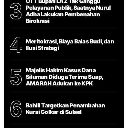
OTT Bupati LAZ Tak Ganggu
3
Pelayanan Publik, Saatnya Nurul
Adha Lakukan Pembenahan
Birokrasi
4
Meritokrasi, Biaya Balas Budi, dan
Ilusi Strategi
5
Majelis Hakim Kasus Dana
Siluman Diduga Terima Suap,
AMARAH Adukan ke KPK
6
Bahlil Targetkan Penambahan
Kursi Golkar di Sulsel