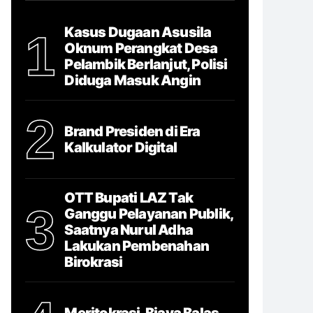
Kasus Dugaan Asusila
1
Oknum Perangkat Desa
Pelambik Berlanjut, Polisi
Diduga Masuk Angin
2
Brand Presiden di Era
Kalkulator Digital
OTT Bupati LAZ Tak
3
Ganggu Pelayanan Publik,
Saatnya Nurul Adha
Lakukan Pembenahan
Birokrasi
Meritokrasi, Biaya Balas