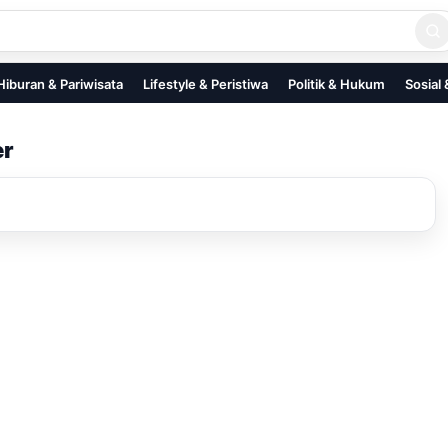
Hiburan & Pariwisata
Lifestyle & Peristiwa
Politik & Hukum
Sosial
er