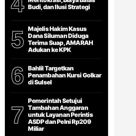
4
Budi, dan Ilusi Strategi
Majelis Hakim Kasus
5
Dana Siluman Diduga
Terima Suap, AMARAH
Adukan ke KPK
6
Bahlil Targetkan
Penambahan Kursi Golkar
di Sulsel
Pemerintah Setujui
7
Tambahan Anggaran
untuk Layanan Perintis
ASDP dan Pelni Rp209
Miliar