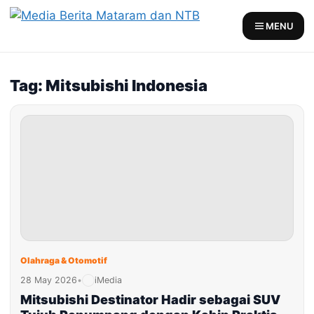
Skip
to
MENU
content
Tag: Mitsubishi Indonesia
Olahraga & Otomotif
28 May 2026
•
iMedia
Mitsubishi Destinator Hadir sebagai SUV