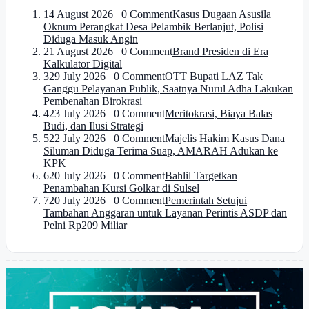
1
4 August 2026 0 Comment
Kasus Dugaan Asusila
Oknum Perangkat Desa Pelambik Berlanjut, Polisi
Diduga Masuk Angin
2
1 August 2026 0 Comment
Brand Presiden di Era
Kalkulator Digital
3
29 July 2026 0 Comment
OTT Bupati LAZ Tak
Ganggu Pelayanan Publik, Saatnya Nurul Adha Lakukan
Pembenahan Birokrasi
4
23 July 2026 0 Comment
Meritokrasi, Biaya Balas
Budi, dan Ilusi Strategi
5
22 July 2026 0 Comment
Majelis Hakim Kasus Dana
Siluman Diduga Terima Suap, AMARAH Adukan ke
KPK
6
20 July 2026 0 Comment
Bahlil Targetkan
Penambahan Kursi Golkar di Sulsel
7
20 July 2026 0 Comment
Pemerintah Setujui
Tambahan Anggaran untuk Layanan Perintis ASDP dan
Pelni Rp209 Miliar