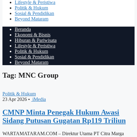
Lifestyle & Peristiwa
Politik & Hukum
Sosial & Pendidikan
Beyond Mataram
Beranda
Ekonomi & Bisnis
Hiburan & Pariwisata
Lifestyle & Peristiwa
Politik & Hukum
Sosial & Pendidikan
Beyond Mataram
Tag: MNC Group
Politik & Hukum
23 Apr 2026
•
iMedia
CMNP Minta Penegak Hukum Awasi
Sidang Putusan Gugatan Rp119 Triliun
WARTAMATARAM.COM – Direktur Utama PT Citra Marga