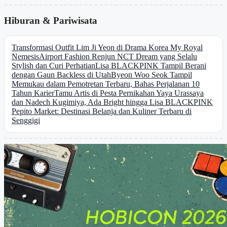
Hiburan & Pariwisata
Transformasi Outfit Lim Ji Yeon di Drama Korea My Royal
Nemesis
Airport Fashion Renjun NCT Dream yang Selalu
Stylish dan Curi Perhatian
Lisa BLACKPINK Tampil Berani
dengan Gaun Backless di Utah
Byeon Woo Seok Tampil
Memukau dalam Pemotretan Terbaru, Bahas Perjalanan 10
Tahun Karier
Tamu Artis di Pesta Pernikahan Yaya Urassaya
dan Nadech Kugimiya, Ada Bright hingga Lisa BLACKPINK
Pepito Market: Destinasi Belanja dan Kuliner Terbaru di
Senggigi