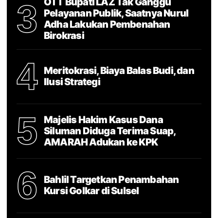
OTT Bupati LAZ Tak Ganggu
3
Pelayanan Publik, Saatnya Nurul
Adha Lakukan Pembenahan
Birokrasi
4
Meritokrasi, Biaya Balas Budi, dan
Ilusi Strategi
5
Majelis Hakim Kasus Dana
Siluman Diduga Terima Suap,
AMARAH Adukan ke KPK
6
Bahlil Targetkan Penambahan
Kursi Golkar di Sulsel