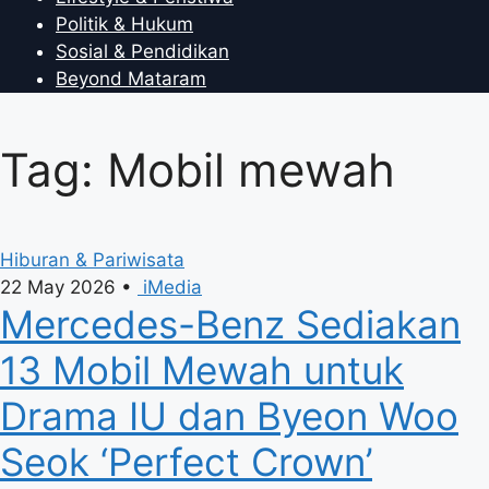
Politik & Hukum
Sosial & Pendidikan
Beyond Mataram
Tag: Mobil mewah
Hiburan & Pariwisata
22 May 2026
•
iMedia
Mercedes-Benz Sediakan
13 Mobil Mewah untuk
Drama IU dan Byeon Woo
Seok ‘Perfect Crown’