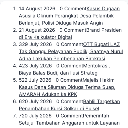
1
4 August 2026 0 Comment
Kasus Dugaan
Asusila Oknum Perangkat Desa Pelambik
Berlanjut, Polisi Diduga Masuk Angin
2
1 August 2026 0 Comment
Brand Presiden
di Era Kalkulator Digital
3
29 July 2026 0 Comment
OTT Bupati LAZ
Tak Ganggu Pelayanan Publik, Saatnya Nurul
Adha Lakukan Pembenahan Birokrasi
4
23 July 2026 0 Comment
Meritokrasi,
Biaya Balas Budi, dan Ilusi Strategi
5
22 July 2026 0 Comment
Majelis Hakim
Kasus Dana Siluman Diduga Terima Suap,
AMARAH Adukan ke KPK
6
20 July 2026 0 Comment
Bahlil Targetkan
Penambahan Kursi Golkar di Sulsel
7
20 July 2026 0 Comment
Pemerintah
Setujui Tambahan Anggaran untuk Layanan