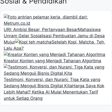
Sosial & Pendidikan
URI: Ambisi Besar, Pertanyaan Besar
Mahasiswa
Unram Gelar Sosialisasi Pembuatan Jamu di Desa
Mujur
Setelah Kopi, Matcha, Teh,
Lalu Apa?
Kreator Konten yang Menjadi Tahanan Algoritma
Testimoni, Konversi, dan Nurani: Tiga Kata yang
Sedang Menguji Bisnis Digital Kita
Harga Saya Kok
Lebih Mahal? Ketika AI Mulai Menentukan Tarif
untuk Setiap Orang