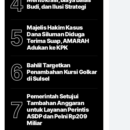
4
Budi, dan Ilusi Strategi
Majelis Hakim Kasus
5
Dana Siluman Diduga
Terima Suap, AMARAH
Adukan ke KPK
6
Bahlil Targetkan
Penambahan Kursi Golkar
di Sulsel
Pemerintah Setujui
7
Tambahan Anggaran
untuk Layanan Perintis
ASDP dan Pelni Rp209
Miliar