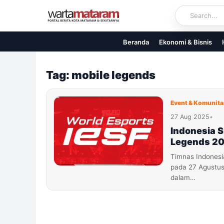
Skip
to
content
Beranda
Ekonomi & Bisnis
Tag: mobile legends
Event & Komunita
27 Aug 2025
•
Indonesia S
Legends 2
Timnas Indonesi
pada 27 Agustus
dalam…