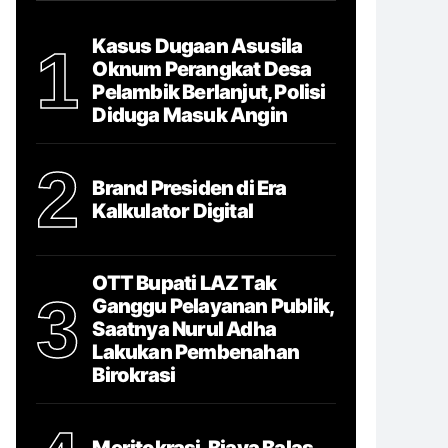
Kasus Dugaan Asusila
1
Oknum Perangkat Desa
Pelambik Berlanjut, Polisi
Diduga Masuk Angin
2
Brand Presiden di Era
Kalkulator Digital
OTT Bupati LAZ Tak
3
Ganggu Pelayanan Publik,
Saatnya Nurul Adha
Lakukan Pembenahan
Birokrasi
Meritokrasi, Biaya Balas