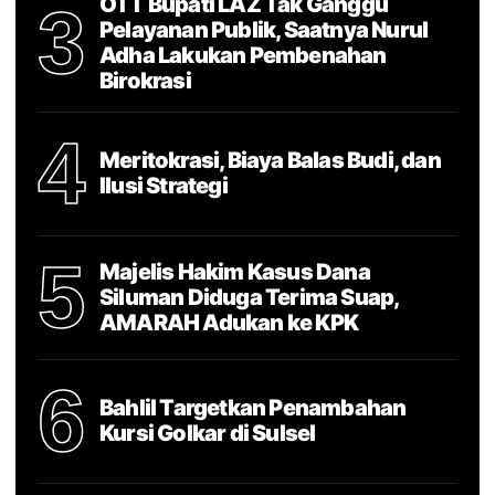
OTT Bupati LAZ Tak Ganggu
3
Pelayanan Publik, Saatnya Nurul
Adha Lakukan Pembenahan
Birokrasi
4
Meritokrasi, Biaya Balas Budi, dan
Ilusi Strategi
5
Majelis Hakim Kasus Dana
Siluman Diduga Terima Suap,
AMARAH Adukan ke KPK
6
Bahlil Targetkan Penambahan
Kursi Golkar di Sulsel