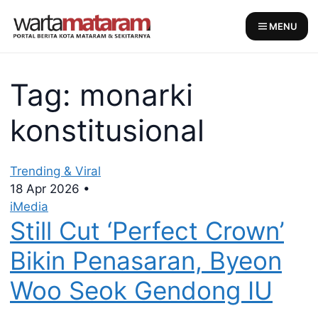
Skip
to
MENU
content
Tag: monarki
konstitusional
Trending & Viral
18 Apr 2026
•
iMedia
Still Cut ‘Perfect Crown’
Bikin Penasaran, Byeon
Woo Seok Gendong IU