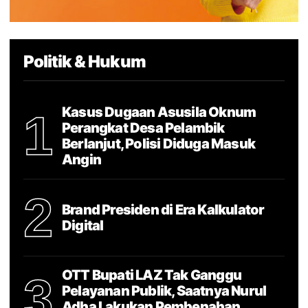
Politik & Hukum
Kasus Dugaan Asusila Oknum
1
Perangkat Desa Pelambik
Berlanjut, Polisi Diduga Masuk
Angin
2
Brand Presiden di Era Kalkulator
Digital
OTT Bupati LAZ Tak Ganggu
3
Pelayanan Publik, Saatnya Nurul
Adha Lakukan Pembenahan