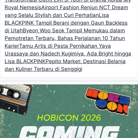
Royal Nemesis
Airport Fashion Renjun NCT Dream
yang Selalu Stylish dan Curi Perhatian
Lisa
BLACKPINK Tampil Berani dengan Gaun Backless
di Utah
Byeon Woo Seok Tampil Memukau dalam
Pemotretan Terbaru, Bahas Perjalanan 10 Tahun
Karier
Tamu Artis di Pesta Pernikahan Yaya
Urassaya dan Nadech Kugimiya, Ada Bright hingga
Lisa BLACKPINK
Pepito Market: Destinasi Belanja
dan Kuliner Terbaru di Senggigi