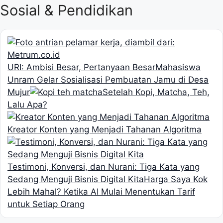
Sosial & Pendidikan
URI: Ambisi Besar, Pertanyaan Besar
Mahasiswa
Unram Gelar Sosialisasi Pembuatan Jamu di Desa
Mujur
Setelah Kopi, Matcha, Teh,
Lalu Apa?
Kreator Konten yang Menjadi Tahanan Algoritma
Testimoni, Konversi, dan Nurani: Tiga Kata yang
Sedang Menguji Bisnis Digital Kita
Harga Saya Kok
Lebih Mahal? Ketika AI Mulai Menentukan Tarif
untuk Setiap Orang