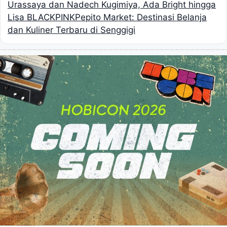
Urassaya dan Nadech Kugimiya, Ada Bright hingga
Lisa BLACKPINK
Pepito Market: Destinasi Belanja
dan Kuliner Terbaru di Senggigi