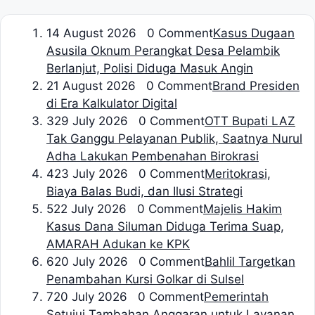
1
4 August 2026 0 Comment
Kasus Dugaan
Asusila Oknum Perangkat Desa Pelambik
Berlanjut, Polisi Diduga Masuk Angin
2
1 August 2026 0 Comment
Brand Presiden
di Era Kalkulator Digital
3
29 July 2026 0 Comment
OTT Bupati LAZ
Tak Ganggu Pelayanan Publik, Saatnya Nurul
Adha Lakukan Pembenahan Birokrasi
4
23 July 2026 0 Comment
Meritokrasi,
Biaya Balas Budi, dan Ilusi Strategi
5
22 July 2026 0 Comment
Majelis Hakim
Kasus Dana Siluman Diduga Terima Suap,
AMARAH Adukan ke KPK
6
20 July 2026 0 Comment
Bahlil Targetkan
Penambahan Kursi Golkar di Sulsel
7
20 July 2026 0 Comment
Pemerintah
Setujui Tambahan Anggaran untuk Layanan