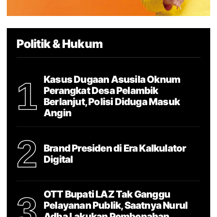
Politik & Hukum
Kasus Dugaan Asusila Oknum
1
Perangkat Desa Pelambik
Berlanjut, Polisi Diduga Masuk
Angin
2
Brand Presiden di Era Kalkulator
Digital
OTT Bupati LAZ Tak Ganggu
3
Pelayanan Publik, Saatnya Nurul
Adha Lakukan Pembenahan