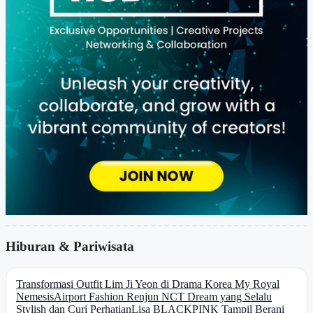
Hiburan & Pariwisata
Transformasi Outfit Lim Ji Yeon di Drama Korea My Royal
Nemesis
Airport Fashion Renjun NCT Dream yang Selalu
Stylish dan Curi Perhatian
Lisa BLACKPINK Tampil Berani