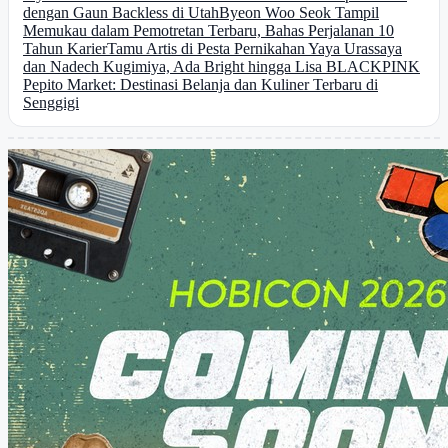
dengan Gaun Backless di Utah
Byeon Woo Seok Tampil
Memukau dalam Pemotretan Terbaru, Bahas Perjalanan 10
Tahun Karier
Tamu Artis di Pesta Pernikahan Yaya Urassaya
dan Nadech Kugimiya, Ada Bright hingga Lisa BLACKPINK
Pepito Market: Destinasi Belanja dan Kuliner Terbaru di
Senggigi