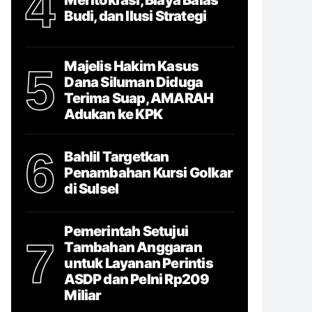
4
Budi, dan Ilusi Strategi
Majelis Hakim Kasus
5
Dana Siluman Diduga
Terima Suap, AMARAH
Adukan ke KPK
6
Bahlil Targetkan
Penambahan Kursi Golkar
di Sulsel
Pemerintah Setujui
7
Tambahan Anggaran
untuk Layanan Perintis
ASDP dan Pelni Rp209
Miliar