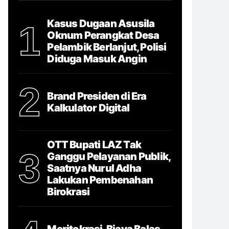
Kasus Dugaan Asusila
1
Oknum Perangkat Desa
Pelambik Berlanjut, Polisi
Diduga Masuk Angin
2
Brand Presiden di Era
Kalkulator Digital
OTT Bupati LAZ Tak
3
Ganggu Pelayanan Publik,
Saatnya Nurul Adha
Lakukan Pembenahan
Birokrasi
Meritokrasi, Biaya Balas