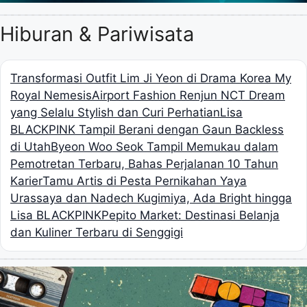
Hiburan & Pariwisata
Transformasi Outfit Lim Ji Yeon di Drama Korea My
Royal Nemesis
Airport Fashion Renjun NCT Dream
yang Selalu Stylish dan Curi Perhatian
Lisa
BLACKPINK Tampil Berani dengan Gaun Backless
di Utah
Byeon Woo Seok Tampil Memukau dalam
Pemotretan Terbaru, Bahas Perjalanan 10 Tahun
Karier
Tamu Artis di Pesta Pernikahan Yaya
Urassaya dan Nadech Kugimiya, Ada Bright hingga
Lisa BLACKPINK
Pepito Market: Destinasi Belanja
dan Kuliner Terbaru di Senggigi