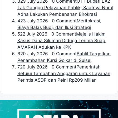
3
29 July 2026 0 Comment
OTT Bupati LAZ
Tak Ganggu Pelayanan Publik, Saatnya Nurul
Adha Lakukan Pembenahan Birokrasi
4
23 July 2026 0 Comment
Meritokrasi,
Biaya Balas Budi, dan Ilusi Strategi
5
22 July 2026 0 Comment
Majelis Hakim
Kasus Dana Siluman Diduga Terima Suap,
AMARAH Adukan ke KPK
6
20 July 2026 0 Comment
Bahlil Targetkan
Penambahan Kursi Golkar di Sulsel
7
20 July 2026 0 Comment
Pemerintah
Setujui Tambahan Anggaran untuk Layanan
Perintis ASDP dan Pelni Rp209 Miliar