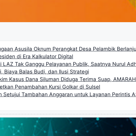
gaan Asusila Oknum Perangkat Desa Pelambik Berlanjut
siden di Era Kalkulator Digital
i LAZ Tak Ganggu Pelayanan Publik, Saatnya Nurul Ad
, Biaya Balas Budi, dan Ilusi Strategi
akim Kasus Dana Siluman Diduga Terima Suap, AMARA
getkan Penambahan Kursi Golkar di Sulsel
h Setujui Tambahan Anggaran untuk Layanan Perintis A