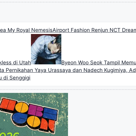
orea My Royal Nemesis
Airport Fashion Renjun NCT Dream
less di Utah
Byeon Woo Seok Tampil Memu
sta Pernikahan Yaya Urassaya dan Nadech Kugimiya, Ad
u di Senggigi