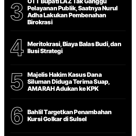
OTT Bupati LAZ Tak Ganggu
3
Pelayanan Publik, Saatnya Nurul
Adha Lakukan Pembenahan
Birokrasi
4
Meritokrasi, Biaya Balas Budi, dan
Ilusi Strategi
5
Majelis Hakim Kasus Dana
Siluman Diduga Terima Suap,
AMARAH Adukan ke KPK
6
Bahlil Targetkan Penambahan
Kursi Golkar di Sulsel