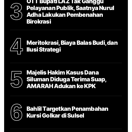
OTT Bupati LAZ Tak Ganggu
3
Pelayanan Publik, Saatnya Nurul
Adha Lakukan Pembenahan
Birokrasi
4
Meritokrasi, Biaya Balas Budi, dan
Ilusi Strategi
5
Majelis Hakim Kasus Dana
Siluman Diduga Terima Suap,
AMARAH Adukan ke KPK
6
Bahlil Targetkan Penambahan
Kursi Golkar di Sulsel