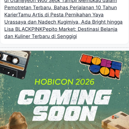
di Utah
Byeon Woo Seok Tampil Memukau dalam
Pemotretan Terbaru, Bahas Perjalanan 10 Tahun
Karier
Tamu Artis di Pesta Pernikahan Yaya
Urassaya dan Nadech Kugimiya, Ada Bright hingga
Lisa BLACKPINK
Pepito Market: Destinasi Belanja
dan Kuliner Terbaru di Senggigi