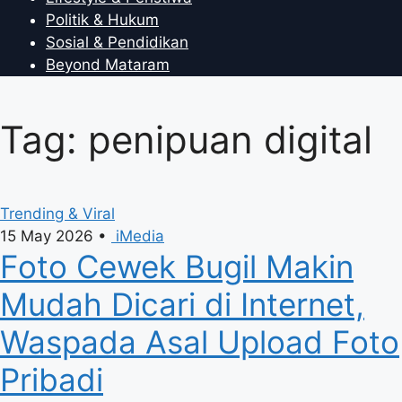
Politik & Hukum
Sosial & Pendidikan
Beyond Mataram
Tag: penipuan digital
Trending & Viral
15 May 2026
•
iMedia
Foto Cewek Bugil Makin
Mudah Dicari di Internet,
Waspada Asal Upload Foto
Pribadi