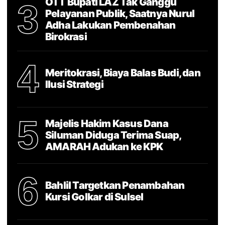
OTT Bupati LAZ Tak Ganggu
3
Pelayanan Publik, Saatnya Nurul
Adha Lakukan Pembenahan
Birokrasi
4
Meritokrasi, Biaya Balas Budi, dan
Ilusi Strategi
5
Majelis Hakim Kasus Dana
Siluman Diduga Terima Suap,
AMARAH Adukan ke KPK
6
Bahlil Targetkan Penambahan
Kursi Golkar di Sulsel