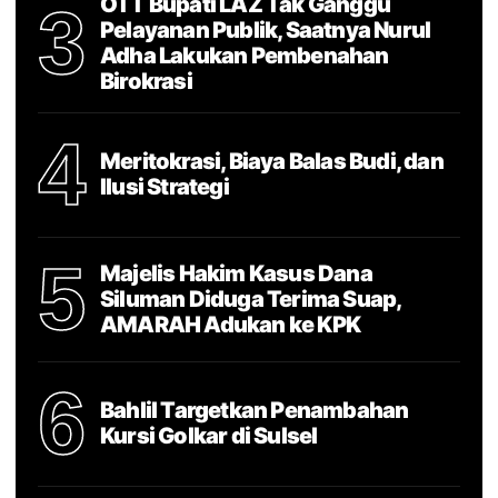
OTT Bupati LAZ Tak Ganggu
3
Pelayanan Publik, Saatnya Nurul
Adha Lakukan Pembenahan
Birokrasi
4
Meritokrasi, Biaya Balas Budi, dan
Ilusi Strategi
5
Majelis Hakim Kasus Dana
Siluman Diduga Terima Suap,
AMARAH Adukan ke KPK
6
Bahlil Targetkan Penambahan
Kursi Golkar di Sulsel