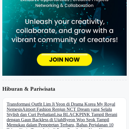
Hiburan & Pariwisata
Transformasi Outfit Lim Ji Yeon di Drama Korea My Royal
Nemesis
Airport Fashion Renjun NCT Dream yang Selalu
Stylish dan Curi Perhatian
Lisa BLACKPINK Tampil Berani
dengan Gaun Backless di Utah
Byeon Woo Seok Tampil
Memukau dalam Pemotretan Terbaru, Bahas Perjalanan 10