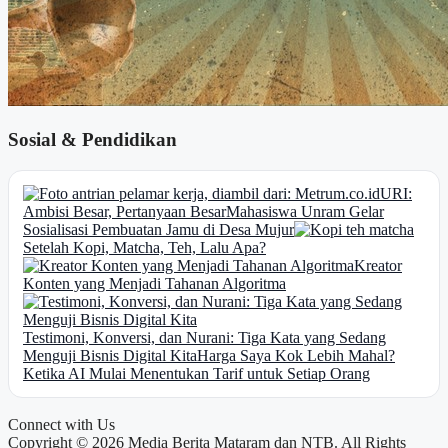
Sosial & Pendidikan
URI:
Ambisi Besar, Pertanyaan Besar
Mahasiswa Unram Gelar
Sosialisasi Pembuatan Jamu di Desa Mujur
Setelah Kopi, Matcha, Teh, Lalu Apa?
Kreator
Konten yang Menjadi Tahanan Algoritma
Testimoni, Konversi, dan Nurani: Tiga Kata yang Sedang
Menguji Bisnis Digital Kita
Harga Saya Kok Lebih Mahal?
Ketika AI Mulai Menentukan Tarif untuk Setiap Orang
Connect with Us
Copyright © 2026 Media Berita Mataram dan NTB. All Rights