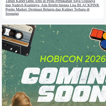
Tahun Karier
Tamu Artis di Pesta Pernikahan Yaya Urassaya
dan Nadech Kugimiya, Ada Bright hingga Lisa BLACKPINK
Pepito Market: Destinasi Belanja dan Kuliner Terbaru di
Senggigi