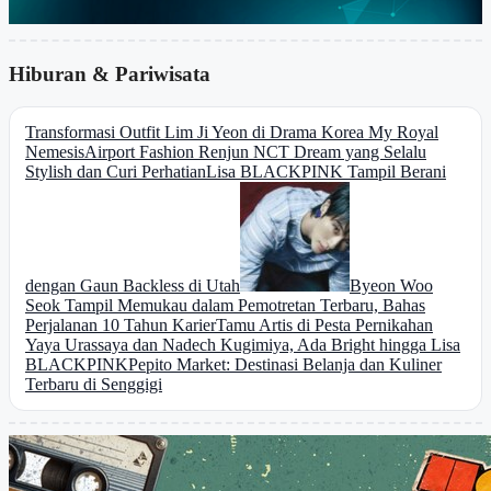
Hiburan & Pariwisata
Transformasi Outfit Lim Ji Yeon di Drama Korea My Royal
Nemesis
Airport Fashion Renjun NCT Dream yang Selalu
Stylish dan Curi Perhatian
Lisa BLACKPINK Tampil Berani
dengan Gaun Backless di Utah
Byeon Woo
Seok Tampil Memukau dalam Pemotretan Terbaru, Bahas
Perjalanan 10 Tahun Karier
Tamu Artis di Pesta Pernikahan
Yaya Urassaya dan Nadech Kugimiya, Ada Bright hingga Lisa
BLACKPINK
Pepito Market: Destinasi Belanja dan Kuliner
Terbaru di Senggigi