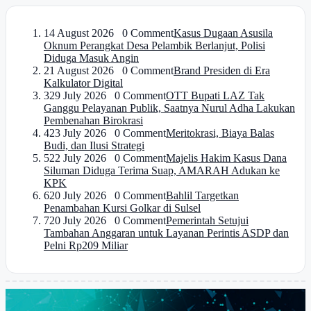
1
4 August 2026 0 Comment
Kasus Dugaan Asusila
Oknum Perangkat Desa Pelambik Berlanjut, Polisi
Diduga Masuk Angin
2
1 August 2026 0 Comment
Brand Presiden di Era
Kalkulator Digital
3
29 July 2026 0 Comment
OTT Bupati LAZ Tak
Ganggu Pelayanan Publik, Saatnya Nurul Adha Lakukan
Pembenahan Birokrasi
4
23 July 2026 0 Comment
Meritokrasi, Biaya Balas
Budi, dan Ilusi Strategi
5
22 July 2026 0 Comment
Majelis Hakim Kasus Dana
Siluman Diduga Terima Suap, AMARAH Adukan ke
KPK
6
20 July 2026 0 Comment
Bahlil Targetkan
Penambahan Kursi Golkar di Sulsel
7
20 July 2026 0 Comment
Pemerintah Setujui
Tambahan Anggaran untuk Layanan Perintis ASDP dan
Pelni Rp209 Miliar