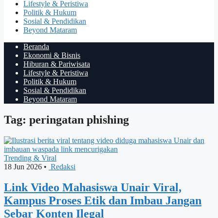
Lifestyle & Peristiwa
Politik & Hukum
Sosial & Pendidikan
Beyond Mataram
Beranda
Ekonomi & Bisnis
Hiburan & Pariwisata
Lifestyle & Peristiwa
Politik & Hukum
Sosial & Pendidikan
Beyond Mataram
Tag: peringatan phishing
Trending & Viral
18 Jun 2026
•
Redaksi
Link Video Mahasiswa Unair Viral,
Kampus Proses Etik dan Imbau Jangan
Sebar Konten Ilegal