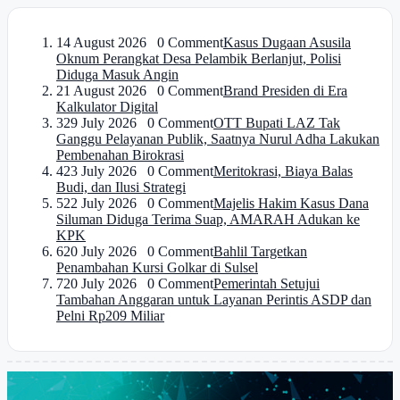
1
4 August 2026 0 Comment
Kasus Dugaan Asusila
Oknum Perangkat Desa Pelambik Berlanjut, Polisi
Diduga Masuk Angin
2
1 August 2026 0 Comment
Brand Presiden di Era
Kalkulator Digital
3
29 July 2026 0 Comment
OTT Bupati LAZ Tak
Ganggu Pelayanan Publik, Saatnya Nurul Adha Lakukan
Pembenahan Birokrasi
4
23 July 2026 0 Comment
Meritokrasi, Biaya Balas
Budi, dan Ilusi Strategi
5
22 July 2026 0 Comment
Majelis Hakim Kasus Dana
Siluman Diduga Terima Suap, AMARAH Adukan ke
KPK
6
20 July 2026 0 Comment
Bahlil Targetkan
Penambahan Kursi Golkar di Sulsel
7
20 July 2026 0 Comment
Pemerintah Setujui
Tambahan Anggaran untuk Layanan Perintis ASDP dan
Pelni Rp209 Miliar