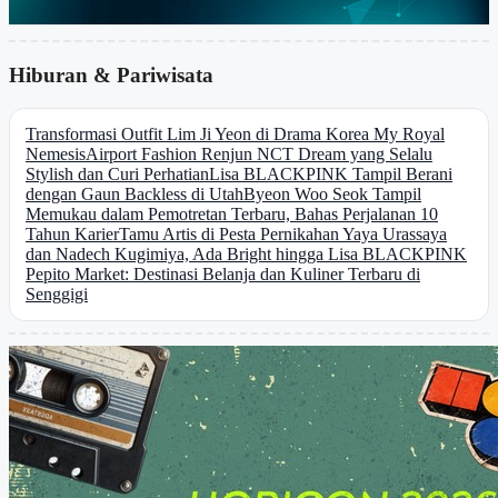
Hiburan & Pariwisata
Transformasi Outfit Lim Ji Yeon di Drama Korea My Royal
Nemesis
Airport Fashion Renjun NCT Dream yang Selalu
Stylish dan Curi Perhatian
Lisa BLACKPINK Tampil Berani
dengan Gaun Backless di Utah
Byeon Woo Seok Tampil
Memukau dalam Pemotretan Terbaru, Bahas Perjalanan 10
Tahun Karier
Tamu Artis di Pesta Pernikahan Yaya Urassaya
dan Nadech Kugimiya, Ada Bright hingga Lisa BLACKPINK
Pepito Market: Destinasi Belanja dan Kuliner Terbaru di
Senggigi