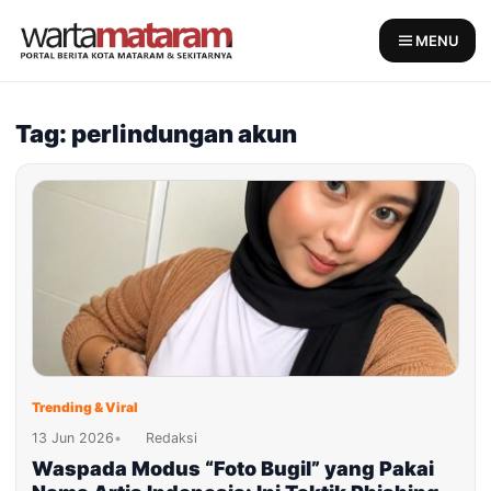
Skip
to
MENU
content
Tag: perlindungan akun
Trending & Viral
13 Jun 2026
•
Redaksi
Waspada Modus “Foto Bugil” yang Pakai