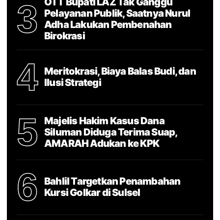
OTT Bupati LAZ Tak Ganggu
3
Pelayanan Publik, Saatnya Nurul
Adha Lakukan Pembenahan
Birokrasi
4
Meritokrasi, Biaya Balas Budi, dan
Ilusi Strategi
5
Majelis Hakim Kasus Dana
Siluman Diduga Terima Suap,
AMARAH Adukan ke KPK
6
Bahlil Targetkan Penambahan
Kursi Golkar di Sulsel