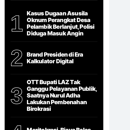
Kasus Dugaan Asusila
1
Oknum Perangkat Desa
Pelambik Berlanjut, Polisi
Diduga Masuk Angin
2
Brand Presiden di Era
Kalkulator Digital
OTT Bupati LAZ Tak
3
Ganggu Pelayanan Publik,
Saatnya Nurul Adha
Lakukan Pembenahan
Birokrasi
Meritokrasi, Biaya Balas