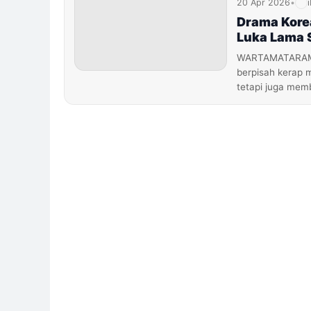
20 Apr 2026
•
Drama Kore
Luka Lama 
WARTAMATARAM.C
berpisah kerap 
tetapi juga mem