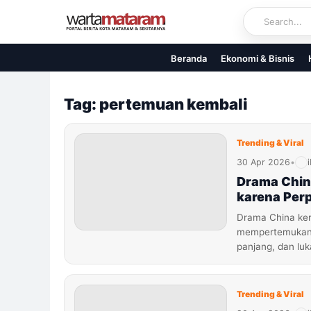
Skip
to
content
Beranda
Ekonomi & Bisnis
Tag: pertemuan kembali
Trending & Viral
30 Apr 2026
•
Drama Chin
karena Per
Drama China ker
mempertemukan d
panjang, dan lu
Trending & Viral