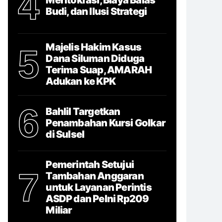
4
Budi, dan Ilusi Strategi
Majelis Hakim Kasus
5
Dana Siluman Diduga
Terima Suap, AMARAH
Adukan ke KPK
6
Bahlil Targetkan
Penambahan Kursi Golkar
di Sulsel
Pemerintah Setujui
7
Tambahan Anggaran
untuk Layanan Perintis
ASDP dan Pelni Rp209
Miliar