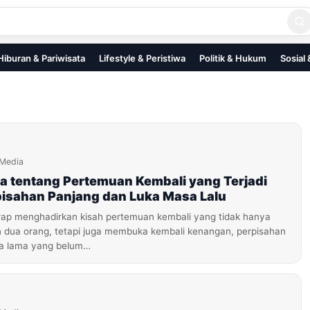
Hiburan & Pariwisata
Lifestyle & Peristiwa
Politik & Hukum
Sosial
iMedia
a tentang Pertemuan Kembali yang Terjadi
pisahan Panjang dan Luka Masa Lalu
ap menghadirkan kisah pertemuan kembali yang tidak hanya
ua orang, tetapi juga membuka kembali kenangan, perpisahan
ka lama yang belum…