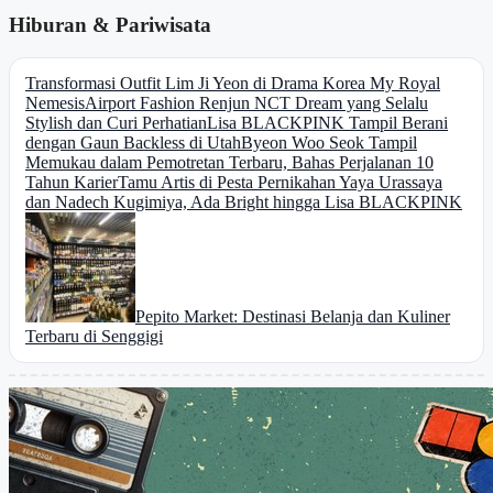
Hiburan & Pariwisata
Transformasi Outfit Lim Ji Yeon di Drama Korea My Royal
Nemesis
Airport Fashion Renjun NCT Dream yang Selalu
Stylish dan Curi Perhatian
Lisa BLACKPINK Tampil Berani
dengan Gaun Backless di Utah
Byeon Woo Seok Tampil
Memukau dalam Pemotretan Terbaru, Bahas Perjalanan 10
Tahun Karier
Tamu Artis di Pesta Pernikahan Yaya Urassaya
dan Nadech Kugimiya, Ada Bright hingga Lisa BLACKPINK
Pepito Market: Destinasi Belanja dan Kuliner
Terbaru di Senggigi