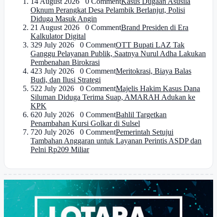
1
4 August 2026 0 Comment
Kasus Dugaan Asusila
Oknum Perangkat Desa Pelambik Berlanjut, Polisi
Diduga Masuk Angin
2
1 August 2026 0 Comment
Brand Presiden di Era
Kalkulator Digital
3
29 July 2026 0 Comment
OTT Bupati LAZ Tak
Ganggu Pelayanan Publik, Saatnya Nurul Adha Lakukan
Pembenahan Birokrasi
4
23 July 2026 0 Comment
Meritokrasi, Biaya Balas
Budi, dan Ilusi Strategi
5
22 July 2026 0 Comment
Majelis Hakim Kasus Dana
Siluman Diduga Terima Suap, AMARAH Adukan ke
KPK
6
20 July 2026 0 Comment
Bahlil Targetkan
Penambahan Kursi Golkar di Sulsel
7
20 July 2026 0 Comment
Pemerintah Setujui
Tambahan Anggaran untuk Layanan Perintis ASDP dan
Pelni Rp209 Miliar