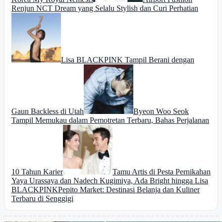
Renjun NCT Dream yang Selalu Stylish dan Curi Perhatian
Lisa BLACKPINK Tampil Berani dengan
Gaun Backless di Utah
Byeon Woo Seok
Tampil Memukau dalam Pemotretan Terbaru, Bahas Perjalanan
10 Tahun Karier
Tamu Artis di Pesta Pernikahan
Yaya Urassaya dan Nadech Kugimiya, Ada Bright hingga Lisa
BLACKPINK
Pepito Market: Destinasi Belanja dan Kuliner
Terbaru di Senggigi