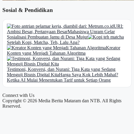
Sosial & Pendidikan
URI:
Ambisi Besar, Pertanyaan Besar
Mahasiswa Unram Gelar
Sosialisasi Pembuatan Jamu di Desa Mujur
Setelah Kopi, Matcha, Teh, Lalu Apa?
Kreator
Konten yang Menjadi Tahanan Algoritma
Testimoni, Konversi, dan Nurani: Tiga Kata yang Sedang
Menguji Bisnis Digital Kita
Harga Saya Kok Lebih Mahal?
Ketika AI Mulai Menentukan Tarif untuk Setiap Orang
Connect with Us
Copyright © 2026 Media Berita Mataram dan NTB. All Rights
Reserved.