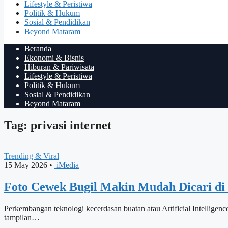
Lifestyle & Peristiwa
Politik & Hukum
Sosial & Pendidikan
Beyond Mataram
Beranda
Ekonomi & Bisnis
Hiburan & Pariwisata
Lifestyle & Peristiwa
Politik & Hukum
Sosial & Pendidikan
Beyond Mataram
Tag: privasi internet
Trending & Viral
15 May 2026
•
iMedia
Foto Cewek Bugil Makin Mudah Dicari di 
Perkembangan teknologi kecerdasan buatan atau Artificial Intellige
tampilan…