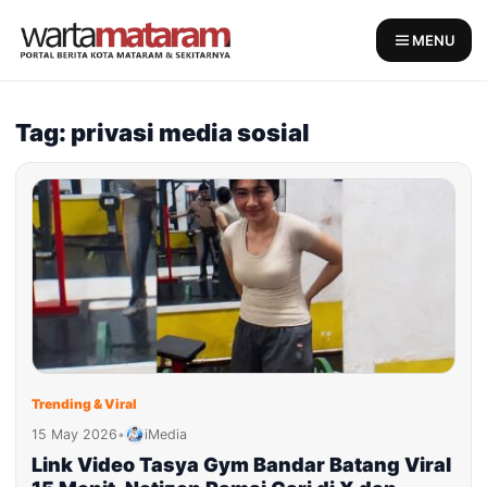
Skip
to
MENU
content
Tag: privasi media sosial
Trending & Viral
15 May 2026
•
iMedia
Link Video Tasya Gym Bandar Batang Viral