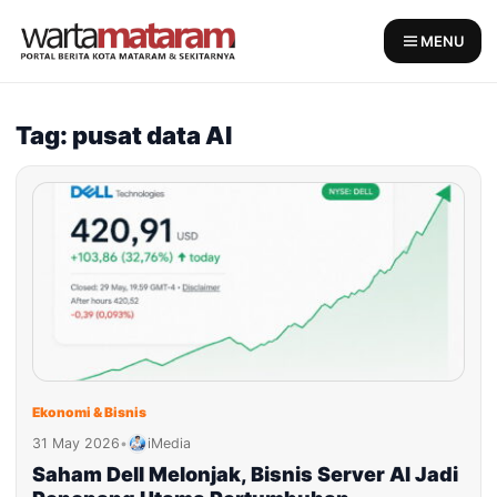
Skip
to
MENU
content
Tag: pusat data AI
Ekonomi & Bisnis
31 May 2026
•
iMedia
Saham Dell Melonjak, Bisnis Server AI Jadi