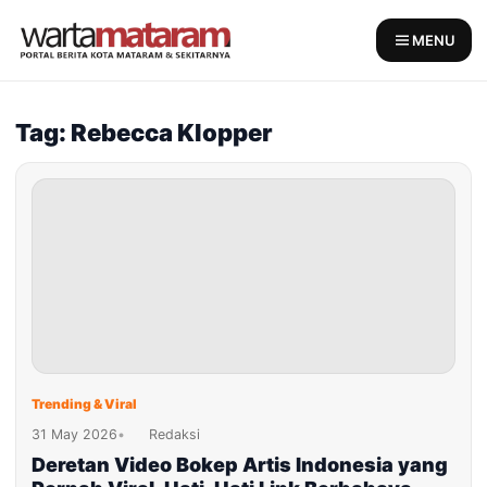
Skip
to
MENU
content
Tag: Rebecca Klopper
Trending & Viral
31 May 2026
•
Redaksi
Deretan Video Bokep Artis Indonesia yang