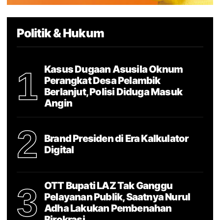
Politik & Hukum
Kasus Dugaan Asusila Oknum
1
Perangkat Desa Pelambik
Berlanjut, Polisi Diduga Masuk
Angin
2
Brand Presiden di Era Kalkulator
Digital
OTT Bupati LAZ Tak Ganggu
3
Pelayanan Publik, Saatnya Nurul
Adha Lakukan Pembenahan
Birokrasi