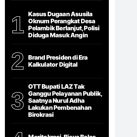
Kasus Dugaan Asusila
1
Oknum Perangkat Desa
Pelambik Berlanjut, Polisi
Diduga Masuk Angin
2
Brand Presiden di Era
Kalkulator Digital
OTT Bupati LAZ Tak
3
Ganggu Pelayanan Publik,
Saatnya Nurul Adha
Lakukan Pembenahan
Birokrasi
Meritokrasi, Biaya Balas