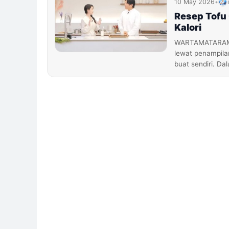
10 May 2026
•
Resep Tofu 
Kalori
WARTAMATARAM.CO
lewat penampilan
buat sendiri. D