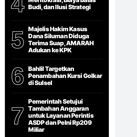
4
Budi, dan Ilusi Strategi
Majelis Hakim Kasus
5
Dana Siluman Diduga
Terima Suap, AMARAH
Adukan ke KPK
6
Bahlil Targetkan
Penambahan Kursi Golkar
di Sulsel
Pemerintah Setujui
7
Tambahan Anggaran
untuk Layanan Perintis
ASDP dan Pelni Rp209
Miliar