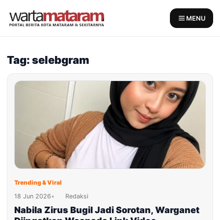
Skip
to
MENU
content
Tag: selebgram
Trending & Viral
18 Jun 2026
•
Redaksi
Nabila Zirus Bugil Jadi Sorotan, Warganet