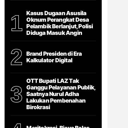
Kasus Dugaan Asusila
1
Oknum Perangkat Desa
Pelambik Berlanjut, Polisi
Diduga Masuk Angin
2
Brand Presiden di Era
Kalkulator Digital
OTT Bupati LAZ Tak
3
Ganggu Pelayanan Publik,
Saatnya Nurul Adha
Lakukan Pembenahan
Birokrasi
Meritokrasi, Biaya Balas