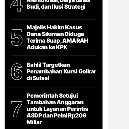
4
Budi, dan Ilusi Strategi
Majelis Hakim Kasus
5
Dana Siluman Diduga
Terima Suap, AMARAH
Adukan ke KPK
6
Bahlil Targetkan
Penambahan Kursi Golkar
di Sulsel
Pemerintah Setujui
7
Tambahan Anggaran
untuk Layanan Perintis
ASDP dan Pelni Rp209
Miliar