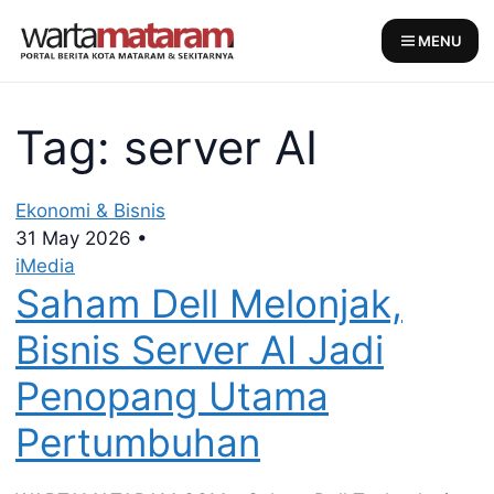
Skip
to
MENU
content
Tag: server AI
Ekonomi & Bisnis
31 May 2026
•
iMedia
Saham Dell Melonjak,
Bisnis Server AI Jadi
Penopang Utama
Pertumbuhan