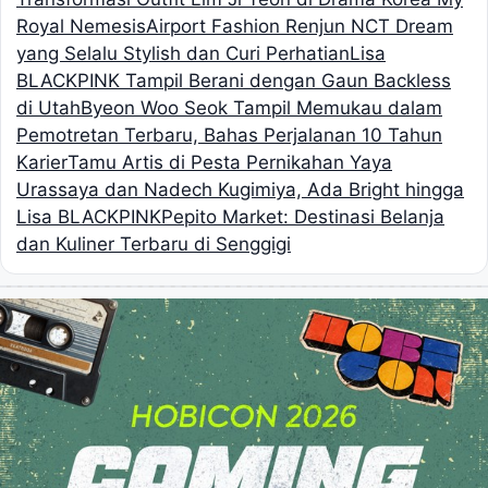
Royal Nemesis
Airport Fashion Renjun NCT Dream
yang Selalu Stylish dan Curi Perhatian
Lisa
BLACKPINK Tampil Berani dengan Gaun Backless
di Utah
Byeon Woo Seok Tampil Memukau dalam
Pemotretan Terbaru, Bahas Perjalanan 10 Tahun
Karier
Tamu Artis di Pesta Pernikahan Yaya
Urassaya dan Nadech Kugimiya, Ada Bright hingga
Lisa BLACKPINK
Pepito Market: Destinasi Belanja
dan Kuliner Terbaru di Senggigi