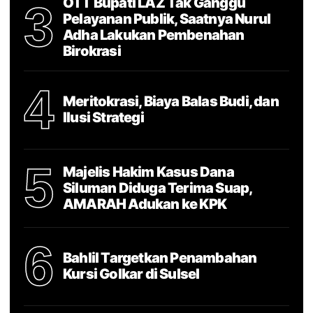
OTT Bupati LAZ Tak Ganggu
3
Pelayanan Publik, Saatnya Nurul
Adha Lakukan Pembenahan
Birokrasi
4
Meritokrasi, Biaya Balas Budi, dan
Ilusi Strategi
5
Majelis Hakim Kasus Dana
Siluman Diduga Terima Suap,
AMARAH Adukan ke KPK
6
Bahlil Targetkan Penambahan
Kursi Golkar di Sulsel