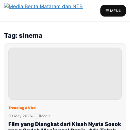
Skip
to
MENU
content
Tag: sinema
Trending & Viral
09 May 2026
•
iMedia
Film yang Diangkat dari Kisah Nyata Sosok