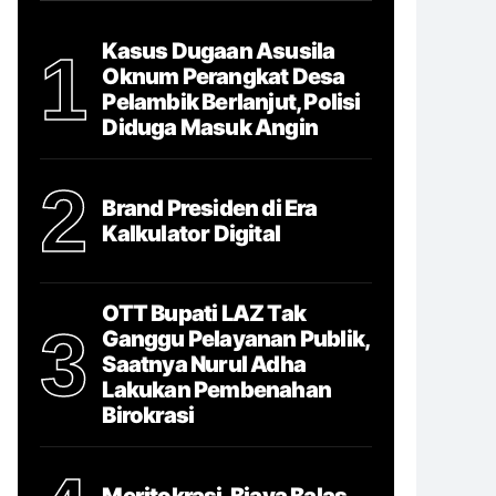
Kasus Dugaan Asusila
1
Oknum Perangkat Desa
Pelambik Berlanjut, Polisi
Diduga Masuk Angin
2
Brand Presiden di Era
Kalkulator Digital
OTT Bupati LAZ Tak
3
Ganggu Pelayanan Publik,
Saatnya Nurul Adha
Lakukan Pembenahan
Birokrasi
Meritokrasi, Biaya Balas