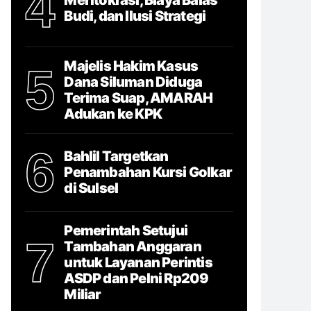
4
Budi, dan Ilusi Strategi
Majelis Hakim Kasus
5
Dana Siluman Diduga
Terima Suap, AMARAH
Adukan ke KPK
6
Bahlil Targetkan
Penambahan Kursi Golkar
di Sulsel
Pemerintah Setujui
7
Tambahan Anggaran
untuk Layanan Perintis
ASDP dan Pelni Rp209
Miliar