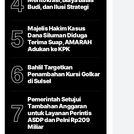
4
Budi, dan Ilusi Strategi
Majelis Hakim Kasus
5
Dana Siluman Diduga
Terima Suap, AMARAH
Adukan ke KPK
6
Bahlil Targetkan
Penambahan Kursi Golkar
di Sulsel
Pemerintah Setujui
7
Tambahan Anggaran
untuk Layanan Perintis
ASDP dan Pelni Rp209
Miliar