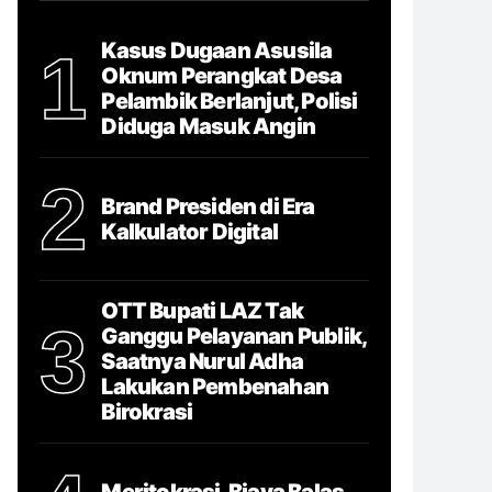
Kasus Dugaan Asusila
1
Oknum Perangkat Desa
Pelambik Berlanjut, Polisi
Diduga Masuk Angin
2
Brand Presiden di Era
Kalkulator Digital
OTT Bupati LAZ Tak
3
Ganggu Pelayanan Publik,
Saatnya Nurul Adha
Lakukan Pembenahan
Birokrasi
Meritokrasi, Biaya Balas