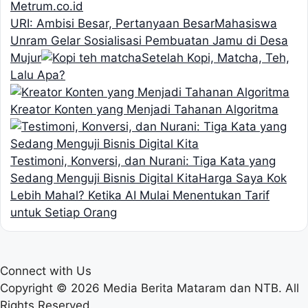
URI: Ambisi Besar, Pertanyaan Besar
Mahasiswa
Unram Gelar Sosialisasi Pembuatan Jamu di Desa
Mujur
Setelah Kopi, Matcha, Teh,
Lalu Apa?
Kreator Konten yang Menjadi Tahanan Algoritma
Testimoni, Konversi, dan Nurani: Tiga Kata yang
Sedang Menguji Bisnis Digital Kita
Harga Saya Kok
Lebih Mahal? Ketika AI Mulai Menentukan Tarif
untuk Setiap Orang
Connect with Us
Copyright © 2026 Media Berita Mataram dan NTB. All
Rights Reserved.