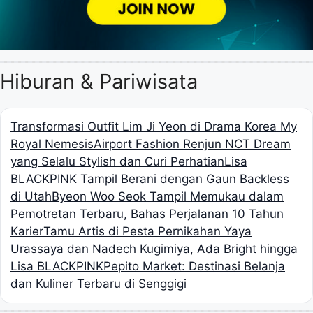
Hiburan & Pariwisata
Transformasi Outfit Lim Ji Yeon di Drama Korea My
Royal Nemesis
Airport Fashion Renjun NCT Dream
yang Selalu Stylish dan Curi Perhatian
Lisa
BLACKPINK Tampil Berani dengan Gaun Backless
di Utah
Byeon Woo Seok Tampil Memukau dalam
Pemotretan Terbaru, Bahas Perjalanan 10 Tahun
Karier
Tamu Artis di Pesta Pernikahan Yaya
Urassaya dan Nadech Kugimiya, Ada Bright hingga
Lisa BLACKPINK
Pepito Market: Destinasi Belanja
dan Kuliner Terbaru di Senggigi