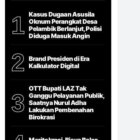
Kasus Dugaan Asusila
1
Oknum Perangkat Desa
Pelambik Berlanjut, Polisi
Diduga Masuk Angin
2
Brand Presiden di Era
Kalkulator Digital
OTT Bupati LAZ Tak
3
Ganggu Pelayanan Publik,
Saatnya Nurul Adha
Lakukan Pembenahan
Birokrasi
Meritokrasi, Biaya Balas