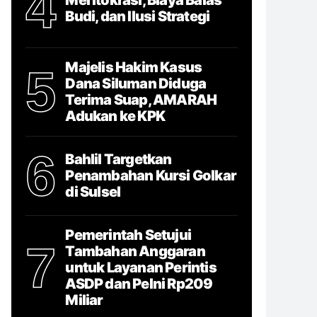
4
Budi, dan Ilusi Strategi
Majelis Hakim Kasus
5
Dana Siluman Diduga
Terima Suap, AMARAH
Adukan ke KPK
6
Bahlil Targetkan
Penambahan Kursi Golkar
di Sulsel
Pemerintah Setujui
7
Tambahan Anggaran
untuk Layanan Perintis
ASDP dan Pelni Rp209
Miliar