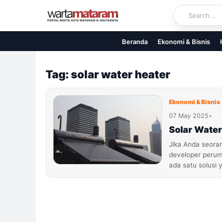
Skip
to
content
Beranda
Ekonomi & Bisnis
Tag: solar water heater
Ekonomi & Bisnis
07 May 2025
•
Solar Water
Jika Anda seoran
developer peruma
ada satu solusi